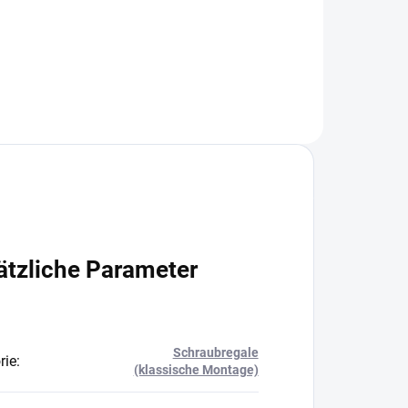
In den Warenkorb
ätzliche Parameter
Schraubregale
rie
:
(klassische Montage)