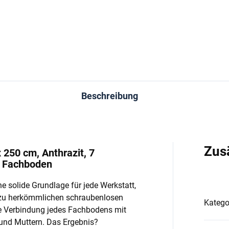
In den Warenkorb
In den Warenkorb
Beschreibung
Zus
 250 cm, Anthrazit, 7
o Fachboden
e solide Grundlage für jede Werkstatt,
 zu herkömmlichen schraubenlosen
Katego
e Verbindung jedes Fachbodens mit
und Muttern. Das Ergebnis?