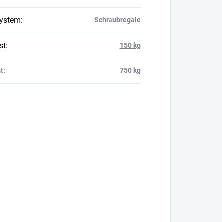
system
:
Schraubregale
st
:
150 kg
t
:
750 kg