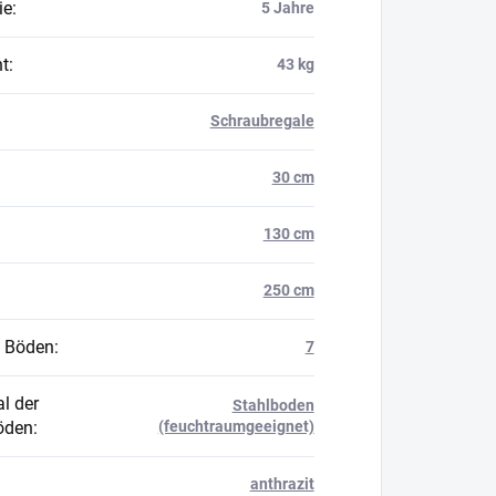
ie
:
5 Jahre
t
:
43 kg
Schraubregale
30 cm
130 cm
250 cm
 Böden
:
7
l der
Stahlboden
öden
:
(feuchtraumgeeignet)
anthrazit