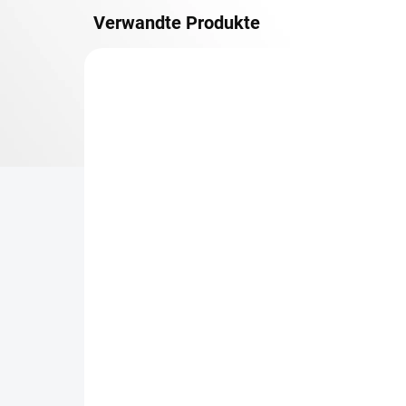
Verwandte Produkte
METALLBÖDEN
TOP: SCHRAUBREGALE
LIEFERZEIT CA. 21 TAGE
Zusatz-Fachboden
Be
Biedrax 30 x 130 cm,
Sc
Anthracit, Fachlast 150
Sc
kg
cm
€61,80
€6
€51,10 ohne MwSt.
€5,
−
+