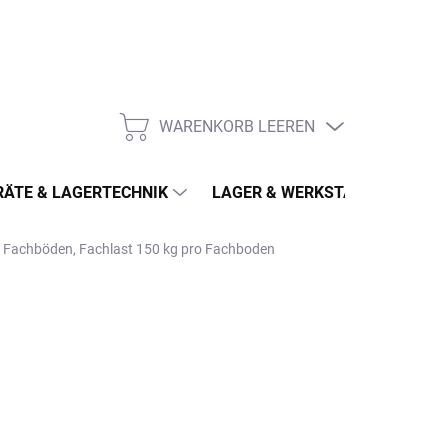
WARENKORB LEEREN
WARENKORB
ÄTE & LAGERTECHNIK
LAGER & WERKSTATT
MÖ
 7 Fachböden, Fachlast 150 kg pro Fachboden