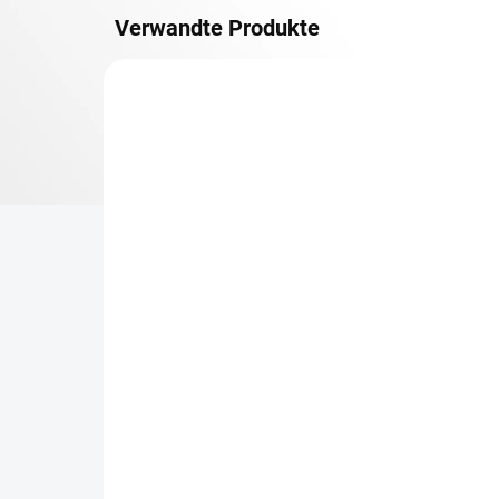
Verwandte Produkte
METALLBÖDEN
TOP: SCHRAUBREGALE
LIEFERZEIT CA. 21 TAGE
Zusatz-Fachboden
Be
Biedrax 75 x 130 cm,
Sc
Anthracit, Fachlast 150
Sc
kg
cm
€97,40
€8
€80,50 ohne MwSt.
€7 
−
+