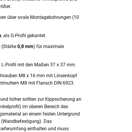
ößer.
cken über ovale Montagebohrungen (10
m
, als G-Profil gekantet.
e (Stärke
0,8 mm
) für maximale
, L-Profil mit den Maßen 37 x 37 mm.
chrauben M8 x 16 mm mit Linsenkopf
ntmuttern M8 mit Flansch DIN 6923.
und höher sollten zur Kippsicherung an
nkelprofil) im oberen Bereich des
gsmaterial an einem festen Untergrund
n (Wandbefestigung). Das
 Lieferumfang enthalten und muss