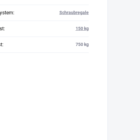
system
:
Schraubregale
st
:
150 kg
t
:
750 kg