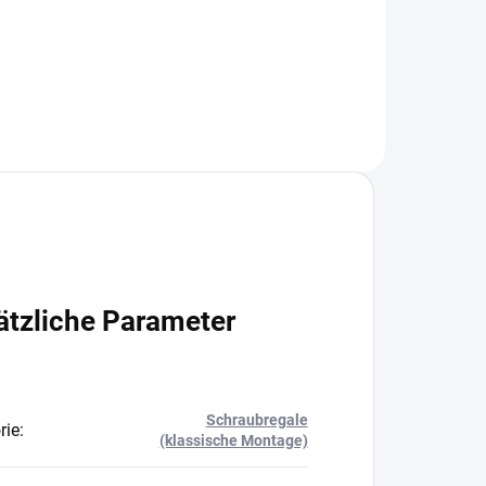
In den Warenkorb
ätzliche Parameter
Schraubregale
rie
:
(klassische Montage)