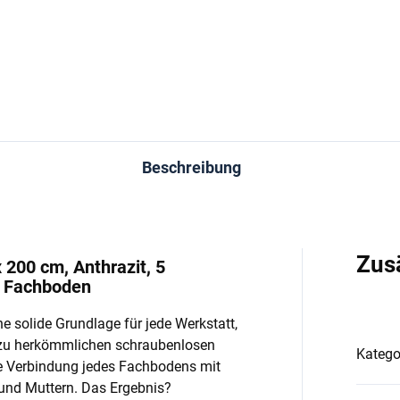
In den Warenkorb
In den Warenkorb
Beschreibung
Zus
 200 cm, Anthrazit, 5
o Fachboden
e solide Grundlage für jede Werkstatt,
 zu herkömmlichen schraubenlosen
Katego
e Verbindung jedes Fachbodens mit
und Muttern. Das Ergebnis?