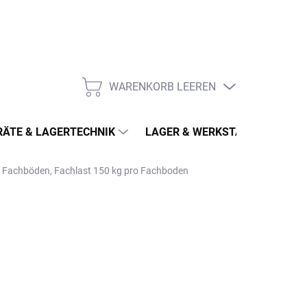
WARENKORB LEEREN
WARENKORB
ÄTE & LAGERTECHNIK
LAGER & WERKSTATT
MÖ
 5 Fachböden, Fachlast 150 kg pro Fachboden