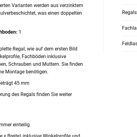
ierten Varianten werden aus verzinktem
Regal
pulverbeschichtet, was einen doppelten
Fachla
chboden:
1
Feldlas
lette Regal, wie auf dem ersten Bild
nkelprofile, Fachböden inklusive
en, Schrauben und Muttern. Sie finden
ache Montage benötigen.
beträgt 45 mm
rung des Regals finden Sie weiter
mmer einteilig.
x Breite) inklusive Winkelprofile und