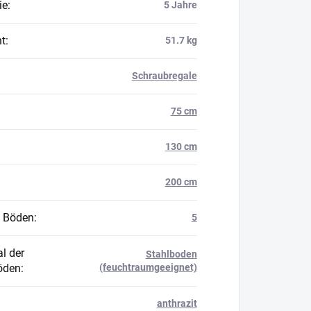
ie
:
5 Jahre
t
:
51.7 kg
Schraubregale
75 cm
130 cm
200 cm
 Böden
:
5
l der
Stahlboden
öden
:
(feuchtraumgeeignet)
anthrazit