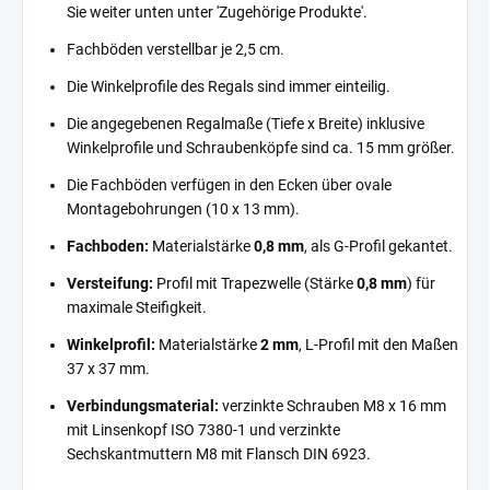
Sie weiter unten unter 'Zugehörige Produkte'.
Fachböden verstellbar je 2,5 cm.
Die Winkelprofile des Regals sind immer einteilig.
Die angegebenen Regalmaße (Tiefe x Breite) inklusive
Winkelprofile und Schraubenköpfe sind ca. 15 mm größer.
Die Fachböden verfügen in den Ecken über ovale
Montagebohrungen (10 x 13 mm).
Fachboden:
Materialstärke
0,8 mm
, als G-Profil gekantet.
Versteifung:
Profil mit Trapezwelle (Stärke
0,8 mm
) für
maximale Steifigkeit.
Winkelprofil:
Materialstärke
2 mm
, L-Profil mit den Maßen
37 x 37 mm.
Verbindungsmaterial:
verzinkte Schrauben M8 x 16 mm
mit Linsenkopf ISO 7380-1 und verzinkte
Sechskantmuttern M8 mit Flansch DIN 6923.