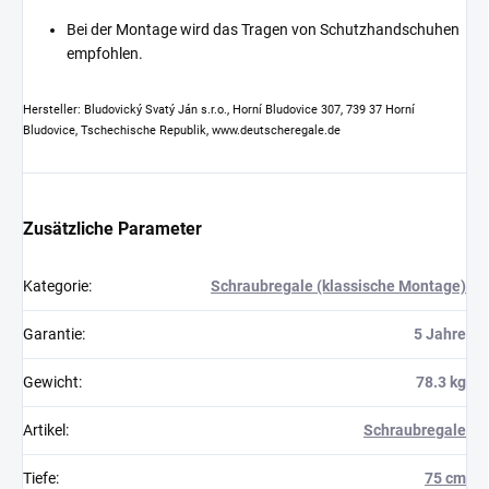
Bei der Montage wird das Tragen von Schutzhandschuhen
empfohlen.
Hersteller: Bludovický Svatý Ján s.r.o., Horní Bludovice 307, 739 37 Horní
Bludovice, Tschechische Republik, www.deutscheregale.de
Zusätzliche Parameter
Kategorie
:
Schraubregale (klassische Montage)
Garantie
:
5 Jahre
Gewicht
:
78.3 kg
Artikel
:
Schraubregale
Tiefe
:
75 cm