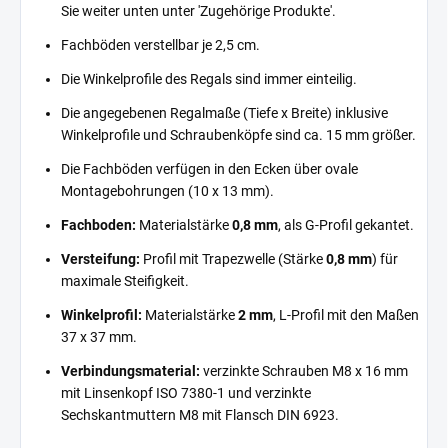
Sie weiter unten unter 'Zugehörige Produkte'.
Fachböden verstellbar je 2,5 cm.
Die Winkelprofile des Regals sind immer einteilig.
Die angegebenen Regalmaße (Tiefe x Breite) inklusive
Winkelprofile und Schraubenköpfe sind ca. 15 mm größer.
Die Fachböden verfügen in den Ecken über ovale
Montagebohrungen (10 x 13 mm).
Fachboden:
Materialstärke
0,8 mm
, als G-Profil gekantet.
Versteifung:
Profil mit Trapezwelle (Stärke
0,8 mm
) für
maximale Steifigkeit.
Winkelprofil:
Materialstärke
2 mm
, L-Profil mit den Maßen
37 x 37 mm.
Verbindungsmaterial:
verzinkte Schrauben M8 x 16 mm
mit Linsenkopf ISO 7380-1 und verzinkte
Sechskantmuttern M8 mit Flansch DIN 6923.