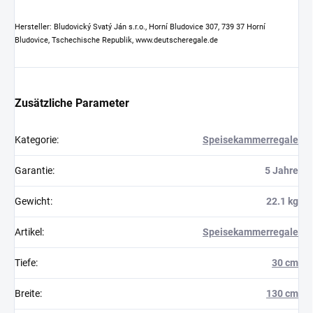
Hersteller: Bludovický Svatý Ján s.r.o., Horní Bludovice 307, 739 37 Horní
Bludovice, Tschechische Republik, www.deutscheregale.de
Zusätzliche Parameter
Kategorie
:
Speisekammerregale
Garantie
:
5 Jahre
Gewicht
:
22.1 kg
Artikel
:
Speisekammerregale
Tiefe
:
30 cm
Breite
:
130 cm