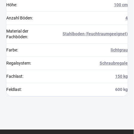
Höhe
:
100 cm
Anzahl Böden
:
4
Material der
Stahlboden (feuchtraumgeeignet)
Fachböden
:
Farbe
:
lichtgrau
Regalsystem
:
Schraubregale
Fachlast
:
150 kg
Feldlast
:
600 kg
F