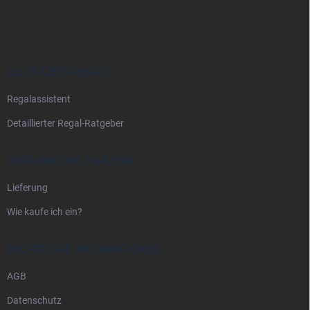
u
ß
z
e
i
ALLES ÜBER REGALE
l
Regalassistent
e
Detaillierter Regal-Ratgeber
VERSAND UND ZAHLUNG
Lieferung
Wie kaufe ich ein?
RECHTLICHE INFORMATIONEN
AGB
Datenschutz