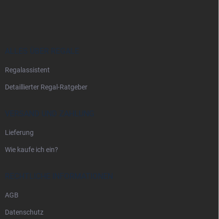
u
ß
z
e
i
ALLES ÜBER REGALE
l
Regalassistent
e
Detaillierter Regal-Ratgeber
VERSAND UND ZAHLUNG
Lieferung
Wie kaufe ich ein?
RECHTLICHE INFORMATIONEN
AGB
Datenschutz