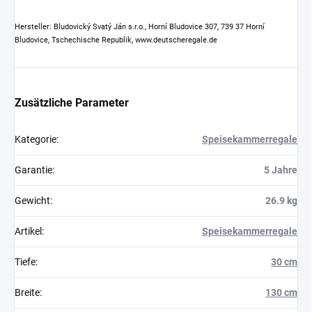
Hersteller: Bludovický Svatý Ján s.r.o., Horní Bludovice 307, 739 37 Horní
Bludovice, Tschechische Republik, www.deutscheregale.de
Zusätzliche Parameter
Kategorie
:
Speisekammerregale
Garantie
:
5 Jahre
Gewicht
:
26.9 kg
Artikel
:
Speisekammerregale
Tiefe
:
30 cm
Breite
:
130 cm