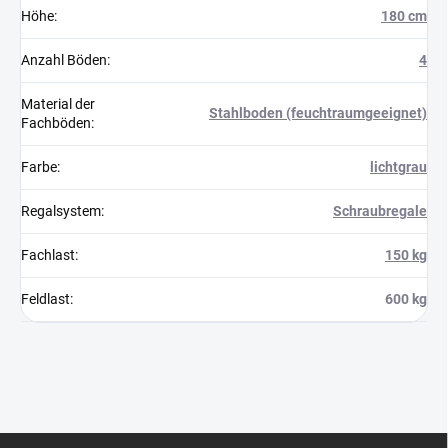
Höhe
:
180 cm
Anzahl Böden
:
4
Material der
Stahlboden (feuchtraumgeeignet)
Fachböden
:
Farbe
:
lichtgrau
Regalsystem
:
Schraubregale
Fachlast
:
150 kg
Feldlast
:
600 kg
F