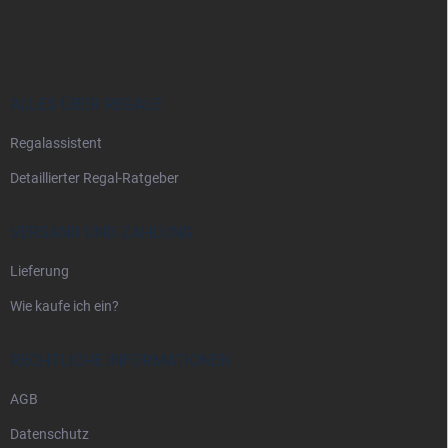
u
ß
z
e
i
ALLES ÜBER REGALE
l
Regalassistent
e
Detaillierter Regal-Ratgeber
VERSAND UND ZAHLUNG
Lieferung
Wie kaufe ich ein?
RECHTLICHE INFORMATIONEN
AGB
Datenschutz