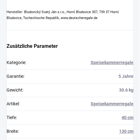
Hersteller: Bludovický Svatý Ján s.r.o., Horní Bludovice 307, 739 37 Horní
Bludovice, Tschechische Republik, www.deutscheregale.de
Zusätzliche Parameter
Kategorie
:
Speisekammerregale
Garantie
:
5 Jahre
Gewicht
:
30.6 kg
Artikel
:
Speisekammerregale
Tiefe
:
40 cm
Breite
:
130 cm