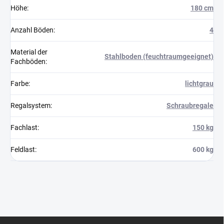
Höhe
:
180 cm
Anzahl Böden
:
4
Material der
Stahlboden (feuchtraumgeeignet)
Fachböden
:
Farbe
:
lichtgrau
Regalsystem
:
Schraubregale
Fachlast
:
150 kg
Feldlast
:
600 kg
F