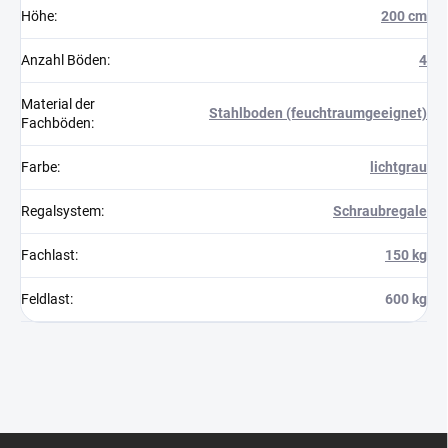
Höhe
:
200 cm
Anzahl Böden
:
4
Material der
Stahlboden (feuchtraumgeeignet)
Fachböden
:
Farbe
:
lichtgrau
Regalsystem
:
Schraubregale
Fachlast
:
150 kg
Feldlast
:
600 kg
F