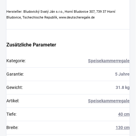
Hersteller: Bludovický Svatý Ján s.r.o., Horní Bludovice 307, 739 37 Horní
Bludovice, Tschechische Republik, www.deutscheregale.de
Zusätzliche Parameter
Kategorie
:
Speisekammerregale
Garantie
:
5 Jahre
Gewicht
:
31.8 kg
Artikel
:
Speisekammerregale
Tiefe
:
40 cm
Breite
:
130 cm