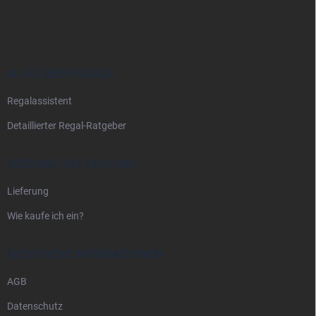
u
ß
z
e
i
ALLES ÜBER REGALE
l
Regalassistent
e
Detaillierter Regal-Ratgeber
VERSAND UND ZAHLUNG
Lieferung
Wie kaufe ich ein?
RECHTLICHE INFORMATIONEN
AGB
Datenschutz