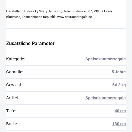
Hersteller: Bludovický Svatý Ján s.r.o., Horní Bludovice 307, 739 37 Horní
Bludovice, Tschechische Republik, www.deutscheregale.de
Zusätzliche Parameter
Kategorie
:
Speisekammerregale
Garantie
:
5 Jahre
Gewicht
:
54.3 kg
Artikel
:
Speisekammerregale
Tiefe
:
40 cm
Breite
:
130 cm