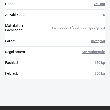
Höhe
:
250 cm
Anzahl Böden
:
8
Material der
Stahlboden (feuchtraumgeeignet)
Fachböden
:
Farbe
:
lichtgrau
Regalsystem
:
Schraubregale
Fachlast
:
150 kg
Feldlast
:
750 kg
F