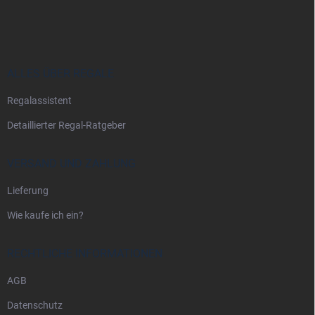
u
ß
z
e
i
ALLES ÜBER REGALE
l
Regalassistent
e
Detaillierter Regal-Ratgeber
VERSAND UND ZAHLUNG
Lieferung
Wie kaufe ich ein?
RECHTLICHE INFORMATIONEN
AGB
Datenschutz