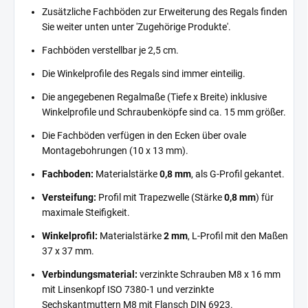
Zusätzliche Fachböden zur Erweiterung des Regals finden
Sie weiter unten unter 'Zugehörige Produkte'.
Fachböden verstellbar je 2,5 cm.
Die Winkelprofile des Regals sind immer einteilig.
Die angegebenen Regalmaße (Tiefe x Breite) inklusive
Winkelprofile und Schraubenköpfe sind ca. 15 mm größer.
Die Fachböden verfügen in den Ecken über ovale
Montagebohrungen (10 x 13 mm).
Fachboden:
Materialstärke
0,8 mm
, als G-Profil gekantet.
Versteifung:
Profil mit Trapezwelle (Stärke
0,8 mm
) für
maximale Steifigkeit.
Winkelprofil:
Materialstärke
2 mm
, L-Profil mit den Maßen
37 x 37 mm.
Verbindungsmaterial:
verzinkte Schrauben M8 x 16 mm
mit Linsenkopf ISO 7380-1 und verzinkte
Sechskantmuttern M8 mit Flansch DIN 6923.