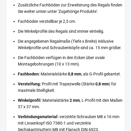
Zusätzliche Fachböden zur Erweiterung des Regals finden
Sie weiter unten unter 'Zugehörige Produkte'.
Fachböden verstellbar je 2,5 cm.
Die Winkelprofile des Regals sind immer einteilig.
Die angegebenen Regalmaße (Tiefe x Breite) inklusive
Winkelprofile und Schraubenköpfe sind ca. 15 mm größer.
Die Fachböden verfügen in den Ecken über ovale
Montagebohrungen (10 x 13 mm).
Fachboden:
Materialstärke
0,8 mm
, als G-Profil gekantet.
Versteifung:
Profil mit Trapezwelle (Stärke
0,8 mm
) für
maximale Steifigkeit.
Winkelprofil:
Materialstärke
2 mm
, L-Profil mit den Maßen
37 x 37 mm.
Verbindungsmaterial:
verzinkte Schrauben M8 x 16 mm
mit Linsenkopf ISO 7380-1 und verzinkte
Sechskantmuttern M8 mit Flansch DIN 6923.