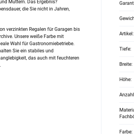
und Muttern. Das Ergebnis?
Garant
nsdauer, die Sie nicht in Jahren,
Gewich
on verzinkten Regalen für Garagen bis
Artikel
:
rchive. Unsere weiße Farbe mit
ideale Wahl für Gastronomiebetriebe.
Tiefe
:
alten Sie ein stabiles und
anglebigkeit, das auch mit feuchteren
Breite
:
.
Höhe
:
Anzahl
Materia
Fachb
Farbe
: