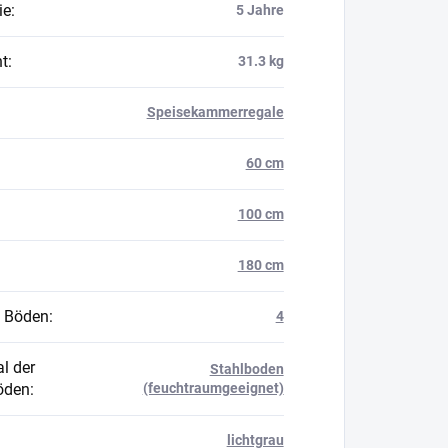
ie
:
5 Jahre
t
:
31.3 kg
Speisekammerregale
60 cm
100 cm
180 cm
 Böden
:
4
l der
Stahlboden
öden
:
(feuchtraumgeeignet)
lichtgrau