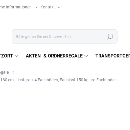
che Informationen
Kontakt
Suchen
TZORT
AKTEN- & ORDNERREGALE
TRANSPORTGER
egale
180 cm, Lichtgrau, 4 Fachböden, Fachlast 150 kg pro Fachboden
€305,40
€252,40 ohne MwSt.