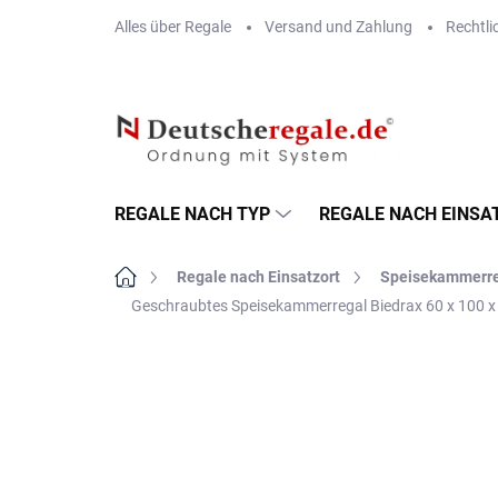
Zum
Alles über Regale
Versand und Zahlung
Rechtli
Inhalt
springen
REGALE NACH TYP
REGALE NACH EINSA
Startseite
Regale nach Einsatzort
Speisekammerr
Geschraubtes Speisekammerregal Biedrax 60 x 100 x 
MARKE:
BIEDRAX
VERSAND GRATIS
METALLBÖDEN
TOP: SCHRAUBREGALE