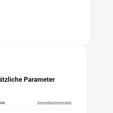
+
−
+
In den Warenkorb
ätzliche Parameter
rie
:
Speisekammerregale