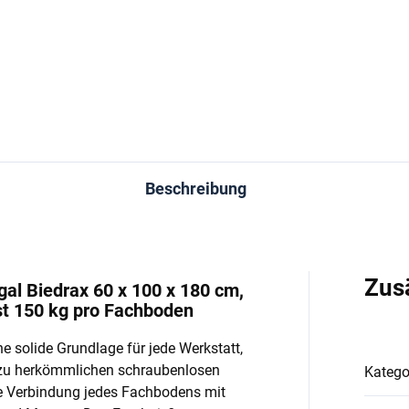
−
+
−
In den Warenkorb
In den Warenkorb
Beschreibung
Zus
l Biedrax 60 x 100 x 180 cm,
st 150 kg pro Fachboden
e solide Grundlage für jede Werkstatt,
 zu herkömmlichen schraubenlosen
Katego
e Verbindung jedes Fachbodens mit