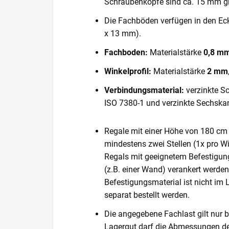
Schraubenköpfe sind ca. 15 mm gr
Die Fachböden verfügen in den E
x 13 mm).
Fachboden:
Materialstärke
0,8 m
Winkelprofil:
Materialstärke
2 mm
Verbindungsmaterial:
verzinkte S
ISO 7380-1 und verzinkte Sechska
Regale mit einer Höhe von 180 cm 
mindestens zwei Stellen (1x pro Wi
Regals mit geeignetem Befestigun
(z.B. einer Wand) verankert werde
Befestigungsmaterial ist nicht im
separat bestellt werden.
Die angegebene Fachlast gilt nur b
Lagergut darf die Abmessungen de