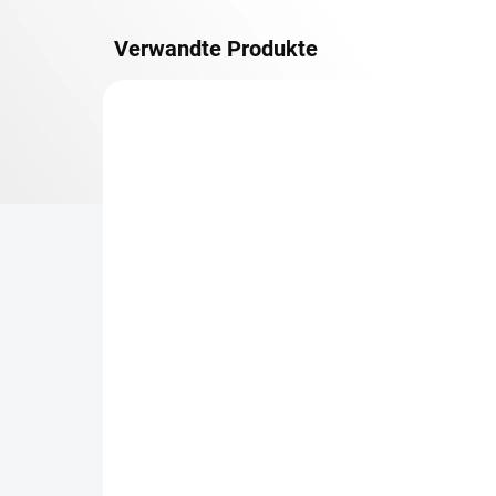
Verwandte Produkte
METALLBÖDEN
TOP: SCHRAUBREGALE
LIEFERZEIT CA. 21 TAGE
Zusatz-Fachboden
Be
Biedrax 60 x 100 cm,
Sc
Lichtgrau, Fachlast 150
Sc
kg
cm
€54,30
€7
€44,90 ohne MwSt.
€6,