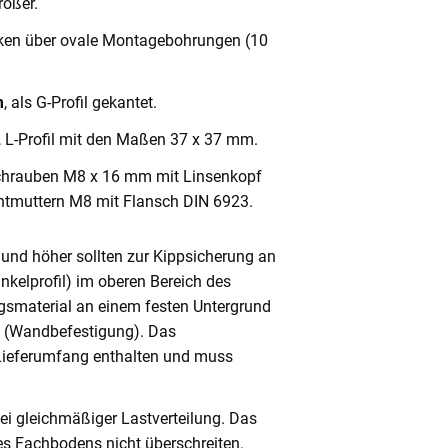
ößer.
cken über ovale Montagebohrungen (10
m
, als G-Profil gekantet.
, L-Profil mit den Maßen 37 x 37 mm.
chrauben M8 x 16 mm mit Linsenkopf
ntmuttern M8 mit Flansch DIN 6923.
und höher sollten zur Kippsicherung an
nkelprofil) im oberen Bereich des
gsmaterial an einem festen Untergrund
n (Wandbefestigung). Das
 Lieferumfang enthalten und muss
ei gleichmäßiger Lastverteilung. Das
s Fachbodens nicht überschreiten.