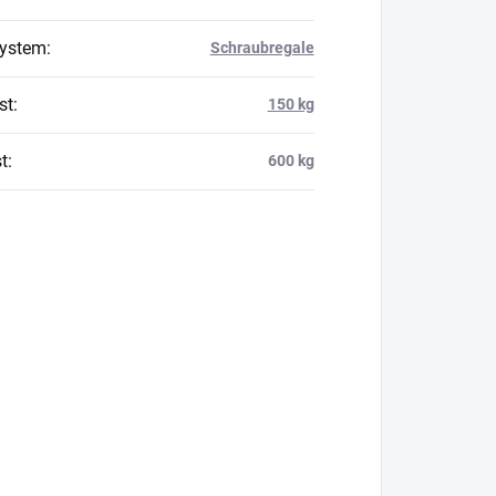
system
:
Schraubregale
st
:
150 kg
t
:
600 kg