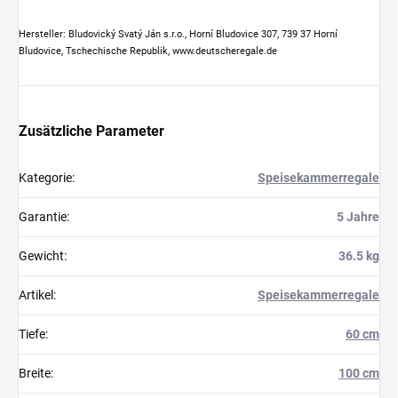
Hersteller: Bludovický Svatý Ján s.r.o., Horní Bludovice 307, 739 37 Horní
Bludovice, Tschechische Republik, www.deutscheregale.de
Zusätzliche Parameter
Kategorie
:
Speisekammerregale
Garantie
:
5 Jahre
Gewicht
:
36.5 kg
Artikel
:
Speisekammerregale
Tiefe
:
60 cm
Breite
:
100 cm