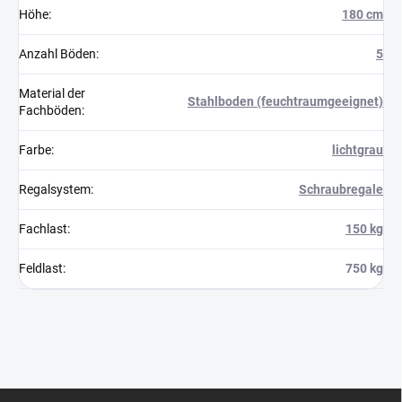
Höhe
:
180 cm
Anzahl Böden
:
5
Material der
Stahlboden (feuchtraumgeeignet)
Fachböden
:
Farbe
:
lichtgrau
Regalsystem
:
Schraubregale
Fachlast
:
150 kg
Feldlast
:
750 kg
F