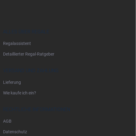
u
ß
z
e
i
ALLES ÜBER REGALE
l
Regalassistent
e
Detaillierter Regal-Ratgeber
VERSAND UND ZAHLUNG
Lieferung
Wie kaufe ich ein?
RECHTLICHE INFORMATIONEN
AGB
Datenschutz