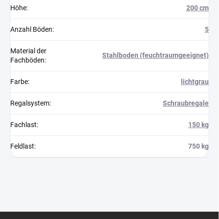
Höhe
:
200 cm
Anzahl Böden
:
5
Material der
Stahlboden (feuchtraumgeeignet)
Fachböden
:
Farbe
:
lichtgrau
Regalsystem
:
Schraubregale
Fachlast
:
150 kg
Feldlast
:
750 kg
F