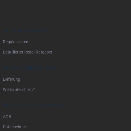
u
ß
z
e
i
ALLES ÜBER REGALE
l
Regalassistent
e
Detaillierter Regal-Ratgeber
VERSAND UND ZAHLUNG
Lieferung
Wie kaufe ich ein?
RECHTLICHE INFORMATIONEN
AGB
Datenschutz