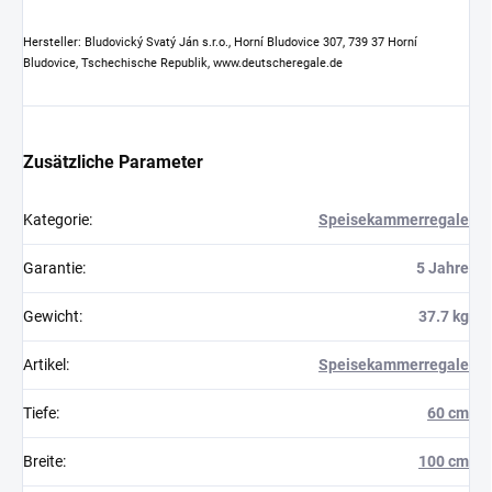
Hersteller: Bludovický Svatý Ján s.r.o., Horní Bludovice 307, 739 37 Horní
Bludovice, Tschechische Republik, www.deutscheregale.de
Zusätzliche Parameter
Kategorie
:
Speisekammerregale
Garantie
:
5 Jahre
Gewicht
:
37.7 kg
Artikel
:
Speisekammerregale
Tiefe
:
60 cm
Breite
:
100 cm