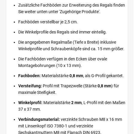
Zusätzliche Fachböden zur Erweiterung des Regals finden
Sie weiter unten unter 'Zugehörige Produkte'.
Fachböden verstellbar je 2,5 cm.
Die Winkelprofile des Regals sind immer einteilig.
Die angegebenen Regalmaße (Tiefe x Breite) inklusive
Winkelprofile und Schraubenköpfe sind ca. 15 mm größer.
Die Fachböden verfügen in den Ecken über ovale
Montagebohrungen (10 x 13 mm).
Fachboden:
Materialstärke
0,8 mm
, als G-Profil gekantet.
Versteifung:
Profil mit Trapezwelle (Stärke
0,8 mm
) für
maximale Steifigkeit.
Winkelprofil:
Materialstärke
2 mm
, L-Profil mit den Maßen
37 x 37 mm.
Verbindungsmaterial:
verzinkte Schrauben M8 x 16 mm
mit Linsenkopf ISO 7380-1 und verzinkte
Sechskantmuttern M8 mit Flansch DIN 6923.