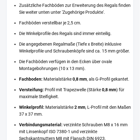
Zusätzliche Fachböden zur Erweiterung des Regals finden
Sie weiter unten unter 'Zugehörige Produkte'.
Fachböden verstellbar je 2,5 cm.
Die Winkelprofile des Regals sind immer einteilig.
Die angegebenen Regalmaße (Tiefe x Breite) inklusive
Winkelprofile und Schraubenköpfe sind ca. 15 mm größer.
Die Fachböden verfügen in den Ecken über ovale
Montagebohrungen (10 x 13 mm).
Fachboden:
Materialstärke
0,8 mm
, als G-Profil gekantet.
Versteifung:
Profil mit Trapezwelle (Stärke
0,8 mm
) für
maximale Steifigkeit.
Winkelprofil:
Materialstärke
2 mm
, L-Profil mit den Maßen
37 x 37 mm.
Verbindungsmaterial:
verzinkte Schrauben M8 x 16 mm
mit Linsenkopf ISO 7380-1 und verzinkte
Sechskantmuttern M8 mit Flansch DIN 6923.