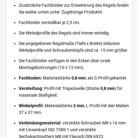
Zusätzliche Fachböden zur Erweiterung des Regals finden
Sie weiter unten unter 'Zugehörige Produkte'.
Fachböden verstellbar je 2,5 cm.
Die Winkelprofile des Regals sind immer einteilig.
Die angegebenen Regalmaße (Tiefe x Breite) inklusive
Winkelprofile und Schraubenköpfe sind ca. 15 mm größer.
Die Fachböden verfügen in den Ecken über ovale
Montagebohrungen (10 x 13 mm).
Fachboden:
Materialstärke
0,8 mm
, als G-Profil gekantet.
Versteifung:
Profil mit Trapezwelle (Stärke
0,8 mm
) für
maximale Steifigkeit.
Winkelprofil:
Materialstärke
2 mm
, L-Profil mit den Maßen
37 x 37 mm.
Verbindungsmaterial:
verzinkte Schrauben M8 x 16 mm
mit Linsenkopf ISO 7380-1 und verzinkte
Sechskantmuttern M8 mit Flansch DIN 6923.