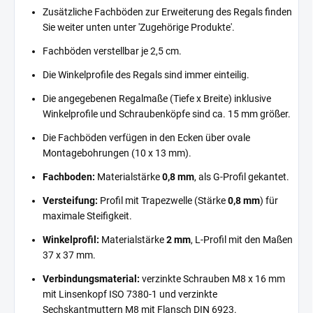
Zusätzliche Fachböden zur Erweiterung des Regals finden
Sie weiter unten unter 'Zugehörige Produkte'.
Fachböden verstellbar je 2,5 cm.
Die Winkelprofile des Regals sind immer einteilig.
Die angegebenen Regalmaße (Tiefe x Breite) inklusive
Winkelprofile und Schraubenköpfe sind ca. 15 mm größer.
Die Fachböden verfügen in den Ecken über ovale
Montagebohrungen (10 x 13 mm).
Fachboden:
Materialstärke
0,8 mm
, als G-Profil gekantet.
Versteifung:
Profil mit Trapezwelle (Stärke
0,8 mm
) für
maximale Steifigkeit.
Winkelprofil:
Materialstärke
2 mm
, L-Profil mit den Maßen
37 x 37 mm.
Verbindungsmaterial:
verzinkte Schrauben M8 x 16 mm
mit Linsenkopf ISO 7380-1 und verzinkte
Sechskantmuttern M8 mit Flansch DIN 6923.