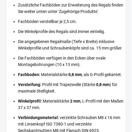
Zusätzliche Fachböden zur Erweiterung des Regals finden
Sie weiter unten unter 'Zugehörige Produkte'.
Fachböden verstellbar je 2,5 cm.
Die Winkelprofile des Regals sind immer einteilig.
Die angegebenen Regalmaße (Tiefe x Breite) inklusive
Winkelprofile und Schraubenköpfe sind ca. 15 mm größer.
Die Fachböden verfügen in den Ecken über ovale
Montagebohrungen (10 x 13 mm).
Fachboden:
Materialstärke
0,8 mm
, als G-Profil gekantet.
Versteifung:
Profil mit Trapezwelle (Stärke
0,8 mm
) für
maximale Steifigkeit.
Winkelprofil:
Materialstärke
2 mm
, L-Profil mit den Maßen
37 x 37 mm.
Verbindungsmaterial:
verzinkte Schrauben M8 x 16 mm
mit Linsenkopf ISO 7380-1 und verzinkte
Sechskantmuttern M8 mit Flansch DIN 6923.