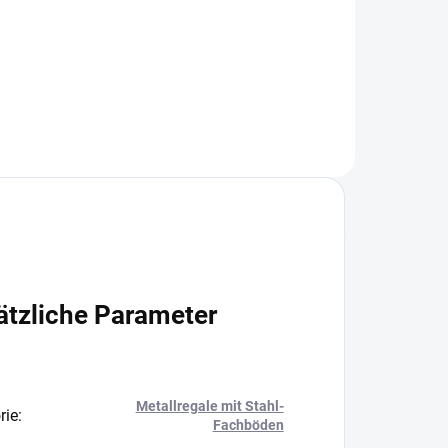
+
−
+
In den Warenkorb
ätzliche Parameter
Metallregale mit Stahl-
rie
:
Fachböden