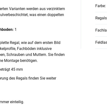
Farbe
:
ierten Varianten werden aus verzinktem
pulverbeschichtet, was einen doppelten
Regal
chboden:
1
Fachla
Feldlas
lette Regal, wie auf dem ersten Bild
nkelprofile, Fachböden inklusive
en, Schrauben und Muttern. Sie finden
ache Montage benötigen.
beträgt 45 mm
rung des Regals finden Sie weiter
mmer einteilig.