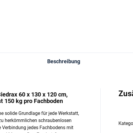
−
+
−
In den Warenkorb
In den Warenkorb
Beschreibung
Zus
iedrax 60 x 130 x 120 cm,
st 150 kg pro Fachboden
e solide Grundlage für jede Werkstatt,
 zu herkömmlichen schraubenlosen
Katego
e Verbindung jedes Fachbodens mit