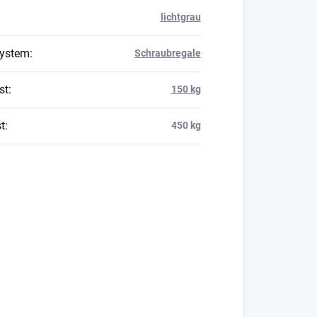
lichtgrau
system
:
Schraubregale
st
:
150 kg
t
:
450 kg