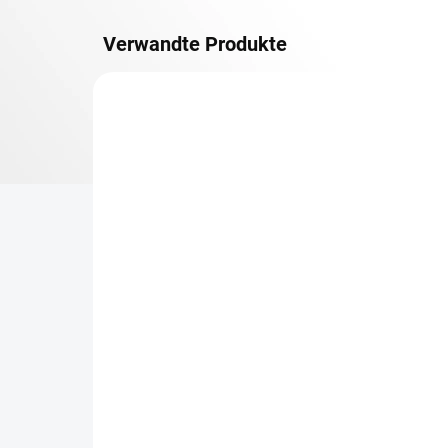
Verwandte Produkte
METALLBÖDEN
TOP: SCHRAUBREGALE
LIEFERZEIT CA. 21 TAGE
Zusatz-Fachboden
Be
Biedrax 60 x 130 cm,
Sc
Lichtgrau, Fachlast 150
Sc
kg
cm
€83,70
€7
€69,20 ohne MwSt.
€6,