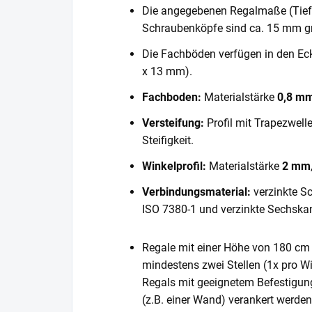
Die angegebenen Regalmaße (Tiefe 
Schraubenköpfe sind ca. 15 mm gr
Die Fachböden verfügen in den E
x 13 mm).
Fachboden:
Materialstärke
0,8 m
Versteifung:
Profil mit Trapezwell
Steifigkeit.
Winkelprofil:
Materialstärke
2 mm
Verbindungsmaterial:
verzinkte S
ISO 7380-1 und verzinkte Sechska
Regale mit einer Höhe von 180 cm 
mindestens zwei Stellen (1x pro Wi
Regals mit geeignetem Befestigun
(z.B. einer Wand) verankert werde