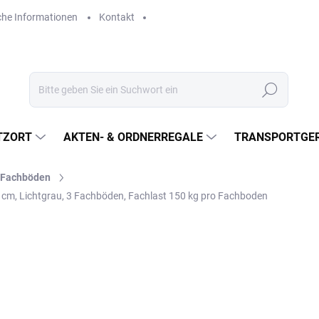
che Informationen
Kontakt
Suchen
TZORT
AKTEN- & ORDNERREGALE
TRANSPORTGER
l-Fachböden
0 cm, Lichtgrau, 3 Fachböden, Fachlast 150 kg pro Fachboden
€312,20
€258 ohne MwSt.