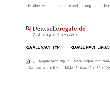
Zum
Alles über Regale
Versand und Zahlung
Rechtli
Inhalt
springen
REGALE NACH TYP
REGALE NACH EINSA
Startseite
Regale nach Typ
Metallregale mit Stah
Schraubregal mit Metallböden Biedrax 60 x 130 x 12
MARKE:
BIEDRAX
VERSAND GRATIS
METALLBÖDEN
TOP: SCHRAUBREGALE