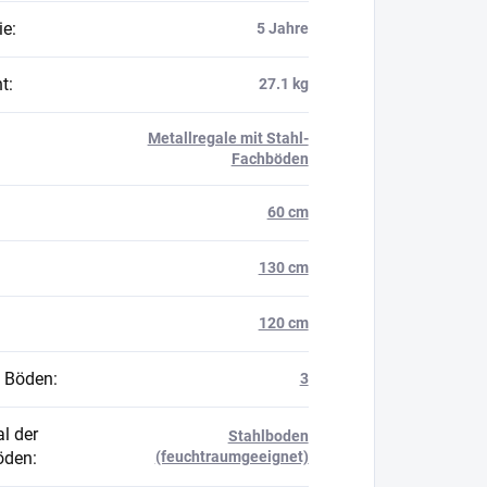
ie
:
5 Jahre
t
:
27.1 kg
Metallregale mit Stahl-
Fachböden
60 cm
130 cm
120 cm
 Böden
:
3
l der
Stahlboden
öden
:
(feuchtraumgeeignet)