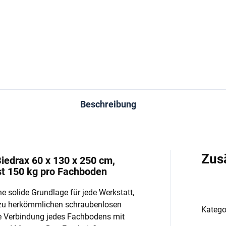
−
+
−
In den Warenkorb
In den Warenkorb
Beschreibung
Zus
iedrax 60 x 130 x 250 cm,
st 150 kg pro Fachboden
e solide Grundlage für jede Werkstatt,
 zu herkömmlichen schraubenlosen
Katego
e Verbindung jedes Fachbodens mit