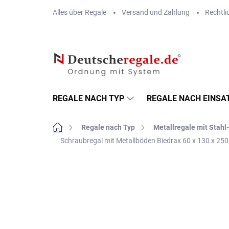
Zum
Alles über Regale
Versand und Zahlung
Rechtli
Inhalt
springen
REGALE NACH TYP
REGALE NACH EINSA
Startseite
Regale nach Typ
Metallregale mit Stah
Schraubregal mit Metallböden Biedrax 60 x 130 x 25
MARKE:
BIEDRAX
VERSAND GRATIS
METALLBÖDEN
TOP: SCHRAUBREGALE