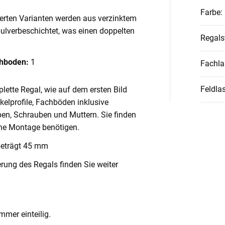
Farbe
:
ierten Varianten werden aus verzinktem
pulverbeschichtet, was einen doppelten
Regal
chboden:
1
Fachla
Feldlas
lette Regal, wie auf dem ersten Bild
nkelprofile, Fachböden inklusive
en, Schrauben und Muttern. Sie finden
ache Montage benötigen.
beträgt 45 mm
rung des Regals finden Sie weiter
mmer einteilig.