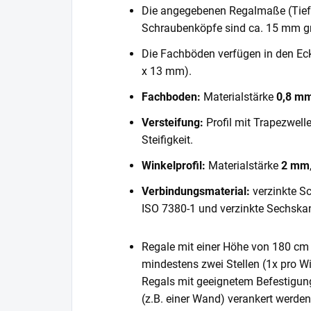
Die angegebenen Regalmaße (Tiefe 
Schraubenköpfe sind ca. 15 mm gr
Die Fachböden verfügen in den E
x 13 mm).
Fachboden:
Materialstärke
0,8 m
Versteifung:
Profil mit Trapezwell
Steifigkeit.
Winkelprofil:
Materialstärke
2 mm
Verbindungsmaterial:
verzinkte S
ISO 7380-1 und verzinkte Sechska
Regale mit einer Höhe von 180 cm 
mindestens zwei Stellen (1x pro Wi
Regals mit geeignetem Befestigun
(z.B. einer Wand) verankert werde