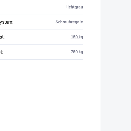
lichtgrau
system
:
Schraubregale
st
:
150 kg
t
:
750 kg