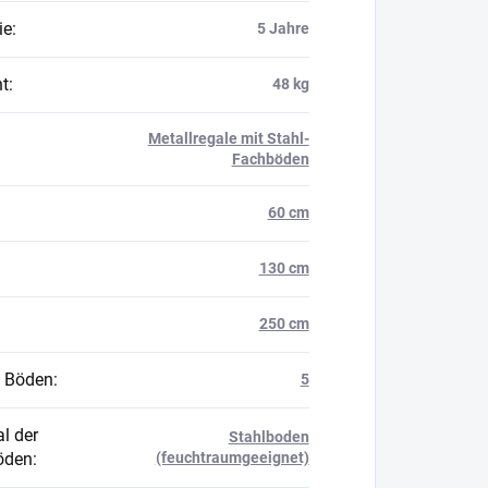
ie
:
5 Jahre
t
:
48 kg
Metallregale mit Stahl-
Fachböden
60 cm
130 cm
250 cm
 Böden
:
5
l der
Stahlboden
öden
:
(feuchtraumgeeignet)