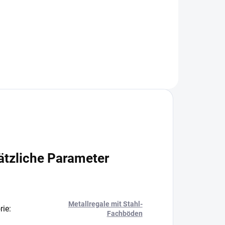
+
−
+
In den Warenkorb
ätzliche Parameter
Metallregale mit Stahl-
rie
:
Fachböden