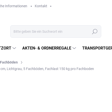
che Informationen
Kontakt
Suchen
TZORT
AKTEN- & ORDNERREGALE
TRANSPORTGER
l-Fachböden
0 cm, Lichtgrau, 5 Fachböden, Fachlast 150 kg pro Fachboden
€537,70
€444,40 ohne MwSt.