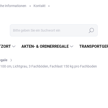
che Informationen
Kontakt
Suchen
TZORT
AKTEN- & ORDNERREGALE
TRANSPORTGER
egale
100 cm, Lichtgrau, 3 Fachböden, Fachlast 150 kg pro Fachboden
€302,50
€250 ohne MwSt.