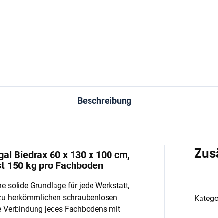
−
+
−
In den Warenkorb
In den Warenkorb
Beschreibung
Zus
l Biedrax 60 x 130 x 100 cm,
st 150 kg pro Fachboden
e solide Grundlage für jede Werkstatt,
 zu herkömmlichen schraubenlosen
Katego
e Verbindung jedes Fachbodens mit