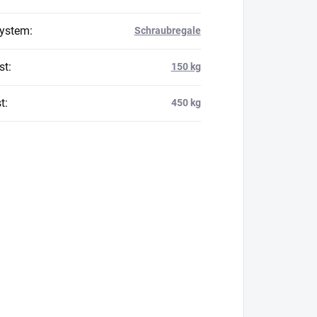
system
:
Schraubregale
st
:
150 kg
t
:
450 kg