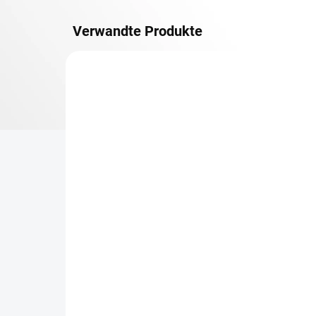
Verwandte Produkte
METALLBÖDEN
TOP: SCHRAUBREGALE
LIEFERZEIT CA. 21 TAGE
Zusatz-Fachboden
Be
Biedrax 60 x 130 cm,
Sc
Lichtgrau, Fachlast 150
Sc
kg
cm
€83,70
€7
€69,20 ohne MwSt.
€6,