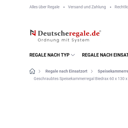
Zum
Alles über Regale
Versand und Zahlung
Rechtli
Inhalt
springen
REGALE NACH TYP
REGALE NACH EINSA
Startseite
Regale nach Einsatzort
Speisekammerr
Geschraubtes Speisekammerregal Biedrax 60 x 130 x 
MARKE:
BIEDRAX
VERSAND GRATIS
METALLBÖDEN
TOP: SCHRAUBREGALE