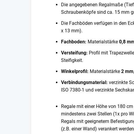
Die angegebenen Regalmaße (Tiefe 
Schraubenköpfe sind ca. 15 mm gr
Die Fachböden verfügen in den E
x 13 mm).
Fachboden:
Materialstärke
0,8 m
Versteifung:
Profil mit Trapezwell
Steifigkeit.
Winkelprofil:
Materialstärke
2 mm
Verbindungsmaterial:
verzinkte S
ISO 7380-1 und verzinkte Sechska
Regale mit einer Höhe von 180 cm 
mindestens zwei Stellen (1x pro Wi
Regals mit geeignetem Befestigun
(z.B. einer Wand) verankert werde