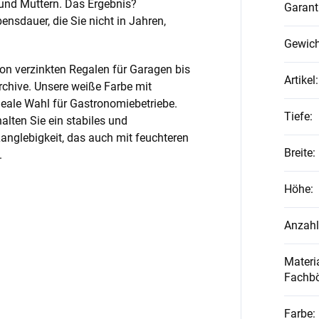
und Muttern. Das Ergebnis?
Garant
nsdauer, die Sie nicht in Jahren,
Gewich
on verzinkten Regalen für Garagen bis
Artikel
:
rchive. Unsere weiße Farbe mit
ideale Wahl für Gastronomiebetriebe.
Tiefe
:
alten Sie ein stabiles und
anglebigkeit, das auch mit feuchteren
Breite
:
.
Höhe
:
Anzahl
Materia
Fachb
Farbe
: