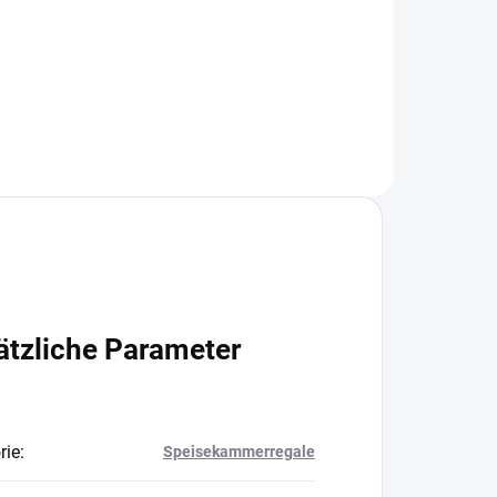
+
−
+
In den Warenkorb
ätzliche Parameter
rie
:
Speisekammerregale