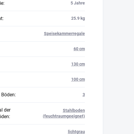
ie
:
5 Jahre
t
:
25.9 kg
Speisekammerregale
60 cm
130 cm
100 cm
 Böden
:
3
l der
Stahlboden
öden
:
(feuchtraumgeeignet)
lichtgrau