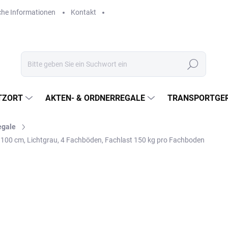
che Informationen
Kontakt
Suchen
TZORT
AKTEN- & ORDNERREGALE
TRANSPORTGER
egale
100 cm, Lichtgrau, 4 Fachböden, Fachlast 150 kg pro Fachboden
€386,20
€319,20 ohne MwSt.