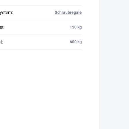
system
:
Schraubregale
st
:
150 kg
t
:
600 kg