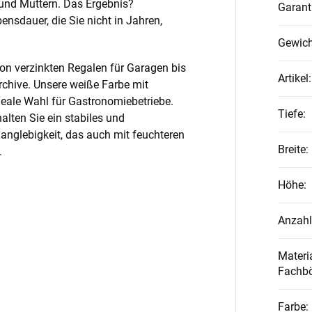
und Muttern. Das Ergebnis?
Garant
nsdauer, die Sie nicht in Jahren,
Gewich
on verzinkten Regalen für Garagen bis
Artikel
:
rchive. Unsere weiße Farbe mit
ideale Wahl für Gastronomiebetriebe.
Tiefe
:
alten Sie ein stabiles und
anglebigkeit, das auch mit feuchteren
Breite
:
.
Höhe
:
Anzahl
Materia
Fachb
Farbe
: