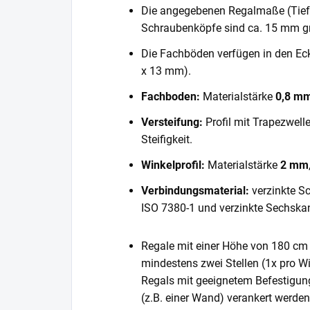
Die angegebenen Regalmaße (Tiefe 
Schraubenköpfe sind ca. 15 mm gr
Die Fachböden verfügen in den E
x 13 mm).
Fachboden:
Materialstärke
0,8 m
Versteifung:
Profil mit Trapezwell
Steifigkeit.
Winkelprofil:
Materialstärke
2 mm
Verbindungsmaterial:
verzinkte S
ISO 7380-1 und verzinkte Sechska
Regale mit einer Höhe von 180 cm 
mindestens zwei Stellen (1x pro Wi
Regals mit geeignetem Befestigun
(z.B. einer Wand) verankert werde