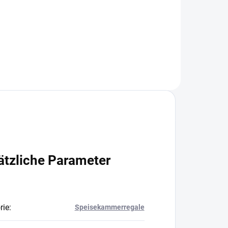
+
−
+
In den Warenkorb
ätzliche Parameter
rie
:
Speisekammerregale