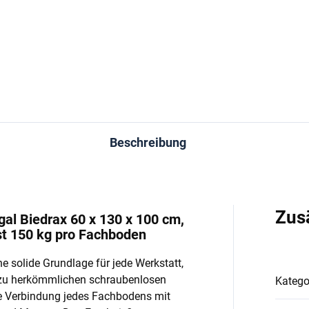
−
+
−
In den Warenkorb
In den Warenkorb
Beschreibung
Zus
l Biedrax 60 x 130 x 100 cm,
st 150 kg pro Fachboden
e solide Grundlage für jede Werkstatt,
 zu herkömmlichen schraubenlosen
Katego
e Verbindung jedes Fachbodens mit