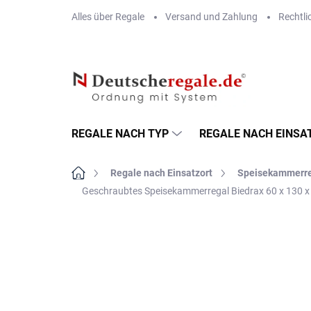
Zum
Alles über Regale
Versand und Zahlung
Rechtli
Inhalt
springen
REGALE NACH TYP
REGALE NACH EINSA
Startseite
Regale nach Einsatzort
Speisekammerr
Geschraubtes Speisekammerregal Biedrax 60 x 130 x 
MARKE:
BIEDRAX
VERSAND GRATIS
METALLBÖDEN
TOP: SCHRAUBREGALE