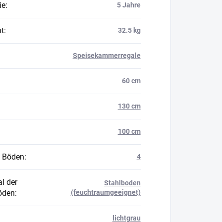
ie
:
5 Jahre
t
:
32.5 kg
Speisekammerregale
60 cm
130 cm
100 cm
 Böden
:
4
l der
Stahlboden
öden
:
(feuchtraumgeeignet)
lichtgrau