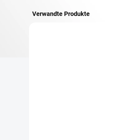
Verwandte Produkte
METALLBÖDEN
TOP: SCHRAUBREGALE
LIEFERZEIT CA. 21 TAGE
Zusatz-Fachboden
Be
Biedrax 60 x 130 cm,
Sc
Lichtgrau, Fachlast 150
Sc
kg
cm
€83,70
€7
€69,20 ohne MwSt.
€6,