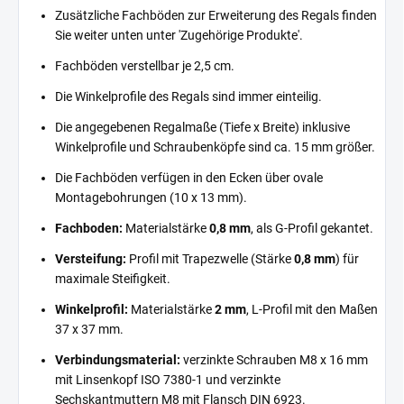
Zusätzliche Fachböden zur Erweiterung des Regals finden
Sie weiter unten unter 'Zugehörige Produkte'.
Fachböden verstellbar je 2,5 cm.
Die Winkelprofile des Regals sind immer einteilig.
Die angegebenen Regalmaße (Tiefe x Breite) inklusive
Winkelprofile und Schraubenköpfe sind ca. 15 mm größer.
Die Fachböden verfügen in den Ecken über ovale
Montagebohrungen (10 x 13 mm).
Fachboden:
Materialstärke
0,8 mm
, als G-Profil gekantet.
Versteifung:
Profil mit Trapezwelle (Stärke
0,8 mm
) für
maximale Steifigkeit.
Winkelprofil:
Materialstärke
2 mm
, L-Profil mit den Maßen
37 x 37 mm.
Verbindungsmaterial:
verzinkte Schrauben M8 x 16 mm
mit Linsenkopf ISO 7380-1 und verzinkte
Sechskantmuttern M8 mit Flansch DIN 6923.