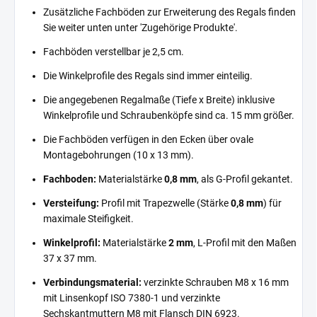
Zusätzliche Fachböden zur Erweiterung des Regals finden
Sie weiter unten unter 'Zugehörige Produkte'.
Fachböden verstellbar je 2,5 cm.
Die Winkelprofile des Regals sind immer einteilig.
Die angegebenen Regalmaße (Tiefe x Breite) inklusive
Winkelprofile und Schraubenköpfe sind ca. 15 mm größer.
Die Fachböden verfügen in den Ecken über ovale
Montagebohrungen (10 x 13 mm).
Fachboden:
Materialstärke
0,8 mm
, als G-Profil gekantet.
Versteifung:
Profil mit Trapezwelle (Stärke
0,8 mm
) für
maximale Steifigkeit.
Winkelprofil:
Materialstärke
2 mm
, L-Profil mit den Maßen
37 x 37 mm.
Verbindungsmaterial:
verzinkte Schrauben M8 x 16 mm
mit Linsenkopf ISO 7380-1 und verzinkte
Sechskantmuttern M8 mit Flansch DIN 6923.